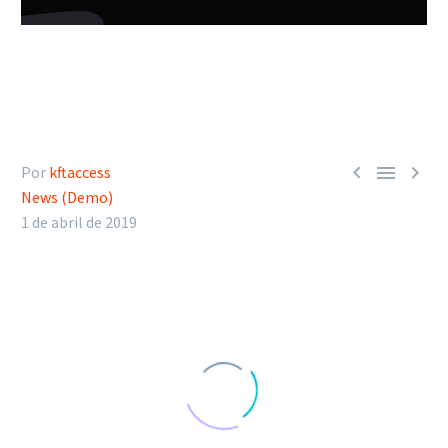



Por
kftaccess
News (Demo)
1 de abril de 2019